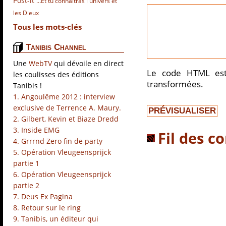
Post-it
…Et tu connaîtras l univers et
les Dieux
Tous les mots-clés
Tanibis Channel
Une
WebTV
qui dévoile en direct
Le code HTML est
les coulisses des éditions
transformées.
Tanibis !
1. Angoulême 2012 : interview
exclusive de Terrence A. Maury.
2. Gilbert, Kevin et Biaze Dredd
3. Inside EMG
Fil des c
4. Grrrnd Zero fin de party
5. Opération Vleugeensprijck
partie 1
6. Opération Vleugeensprijck
partie 2
7. Deus Ex Pagina
8. Retour sur le ring
9. Tanibis, un éditeur qui