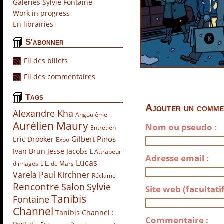
Galeries Sylvie Fontaine
(1)
Work in progress
(1)
En librairies
(10)
S'abonner
Fil des billets
Fil des commentaires
Tags
Ajouter un comme
Alexandre Kha
Angoulême
Aurélien Maury
Nom ou pseudo :
Entretien
Gilbert Pinos
Eric Drooker
Expo
Ivan Brun
Jesse Jacobs
L Attrapeur
Adresse email :
Lucas
d images
L.L. de Mars
Varela
Paul Kirchner
Réclame
Rencontre
Salon
Sylvie
Site web (facultati
Tanibis
Fontaine
Channel
Tanibis Channel :
Commentaire :