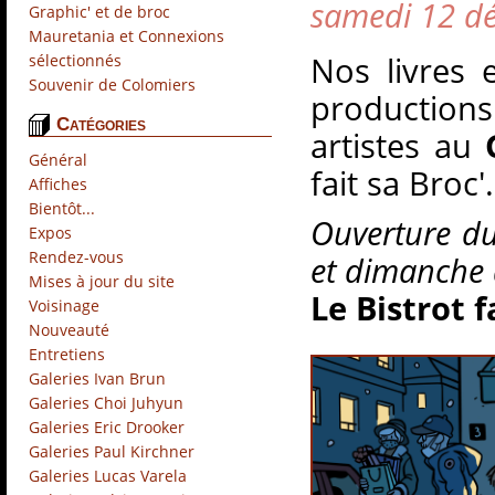
samedi 12 d
Graphic' et de broc
Mauretania et Connexions
Nos livres 
sélectionnés
Souvenir de Colomiers
productions
Catégories
artistes au
Général
(56)
fait sa Broc'.
Affiches
(5)
Bientôt...
(31)
Ouverture du
Expos
(11)
Rendez-vous
(40)
et dimanche 
Mises à jour du site
(4)
Le Bistrot f
Voisinage
(7)
Nouveauté
(24)
Entretiens
(15)
Galeries Ivan Brun
(1)
Galeries Choi Juhyun
(1)
Galeries Eric Drooker
(1)
Galeries Paul Kirchner
(6)
Galeries Lucas Varela
(4)