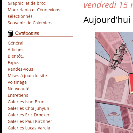
vendredi 15
Graphic' et de broc
Mauretania et Connexions
sélectionnés
Aujourd'hui e
Souvenir de Colomiers
Catégories
Général
(56)
Affiches
(5)
Bientôt...
(31)
Expos
(11)
Rendez-vous
(40)
Mises à jour du site
(4)
Voisinage
(7)
Nouveauté
(24)
Entretiens
(15)
Galeries Ivan Brun
(1)
Galeries Choi Juhyun
(1)
Galeries Eric Drooker
(1)
Galeries Paul Kirchner
(6)
Galeries Lucas Varela
(4)