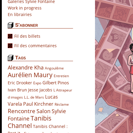
Galeries Sylvie Fontaine
(1)
Work in progress
(1)
En librairies
(10)
S'abonner
Fil des billets
Fil des commentaires
Tags
Alexandre Kha
Angoulême
Aurélien Maury
Entretien
Gilbert Pinos
Eric Drooker
Expo
Ivan Brun
Jesse Jacobs
L Attrapeur
Lucas
d images
L.L. de Mars
Varela
Paul Kirchner
Réclame
Rencontre
Salon
Sylvie
Tanibis
Fontaine
Channel
Tanibis Channel :