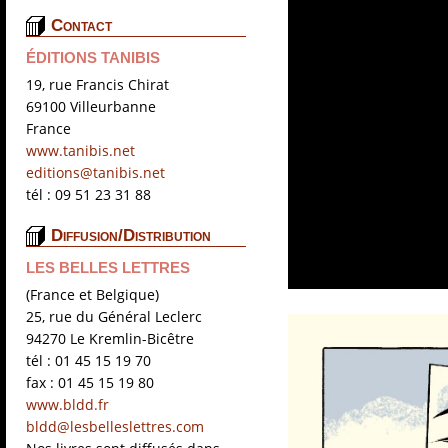
Contact
ÉDITIONS TANIBIS
19, rue Francis Chirat
69100 Villeurbanne
France
www.tanibis.net
editions@tanibis.net
tél : 09 51 23 31 88
Diffusion/Distribution
LES BELLES LETTRES
(France et Belgique)
25, rue du Général Leclerc
94270 Le Kremlin-Bicêtre
tél : 01 45 15 19 70
fax : 01 45 15 19 80
www.bldd.fr
bldd@lesbelleslettres.com