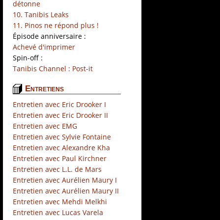
détonne
10. Tanibis Leaks
11. Pinos ne répond plus !
Épisode anniversaire :
Achevé d'imprimer
Spin-off :
Tanibis Channel : Post-it
Entretiens
Entretien avec Eric Drooker I
Entretien avec Eric Drooker II
Entretien avec EMG
Entretien avec Sylvie Fontaine
Entretien avec Alexandre Kha
Entretien avec Paul Kirchner
Entretien avec L.L. de Mars
Entretien avec Aurélien Maury I
Entretien avec Aurélien Maury II
Entretien avec Mehdi Melkhi
Entretien avec Lucas Varela