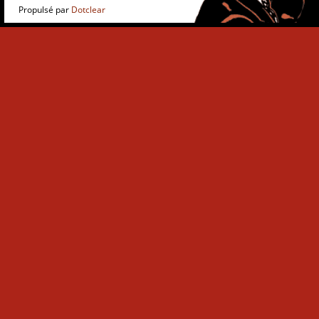
Propulsé par
Dotclear