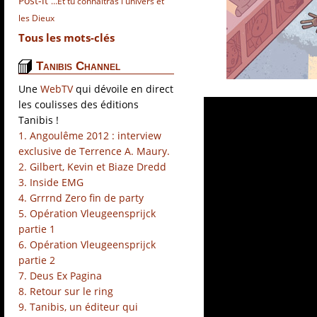
Post-it
…Et tu connaîtras l univers et
les Dieux
Tous les mots-clés
Tanibis Channel
Une
WebTV
qui dévoile en direct
les coulisses des éditions
Tanibis !
1. Angoulême 2012 : interview
exclusive de Terrence A. Maury.
2. Gilbert, Kevin et Biaze Dredd
3. Inside EMG
4. Grrrnd Zero fin de party
5. Opération Vleugeensprijck
partie 1
6. Opération Vleugeensprijck
partie 2
7. Deus Ex Pagina
8. Retour sur le ring
9. Tanibis, un éditeur qui